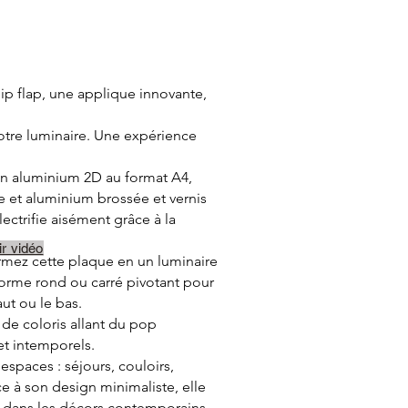
coup d'eau et des produits chimiques 
ien qu'en France et par ans pour en 
oids des emballages et surtout par 
rante pour cent. Cette nouvelle 
; zéro perte de matière , finition 
ip flap, une applique innovante,
onnel et qualitatif de cette super 
votre luminaire. Une expérience
en aluminium 2D au format A4,
ce et aluminium brossée et vernis
'électrifie aisément grâce à la
ir vidéo
rmez cette plaque en un luminaire
forme rond ou carré pivotant pour
aut ou le bas.
e coloris allant du pop
et intemporels.
'espaces : séjours, couloirs,
e à son design minimaliste, elle
 dans les décors contemporains