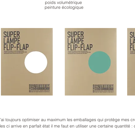
poids volumétrique
peinture écologique
'ai toujours optimiser au maximum les emballages qui protège mes créat
 ci arrive en parfait état il me faut en utiliser une certaine quantité :
même pincement au cœur arrivé à cette étape du processus, mais le fait 